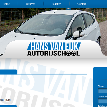
Home
Tarieven
Paketten
Contact
Naam:
E-maila
Telefoo