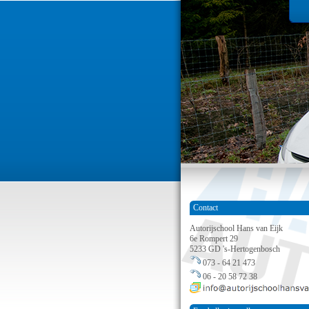
Contact
Autorijschool Hans van Eijk
6e Rompert 29
5233 GD 's-Hertogenbosch
073 - 64 21 473
06 - 20 58 72 38